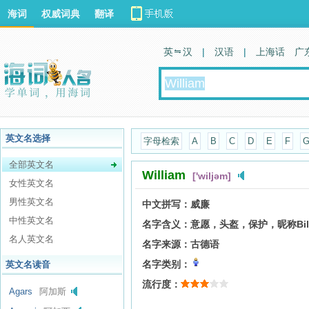
海词
权威词典
翻译
英 汉
|
汉语
|
上海话
广
英文名选择
字母检索
A
B
C
D
E
F
全部英文名
William
['wiljəm]
女性英文名
男性英文名
中文拼写：
威廉
中性英文名
名字含义：
意愿，头盔，保护，昵称Bill, Billi
名人英文名
名字来源：
古德语
名字类别：
英文名读音
流行度：
Agars
阿加斯