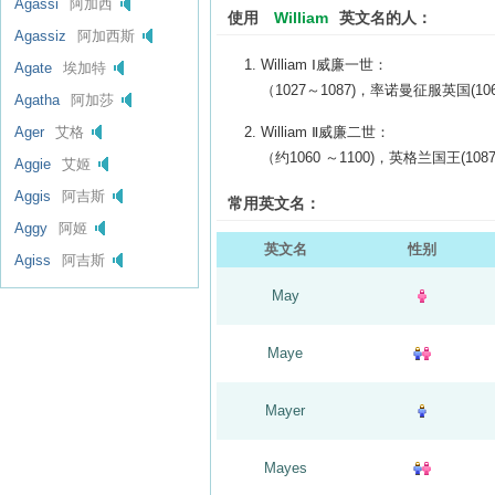
Agassi
阿加西
使用
William
英文名的人：
Agassiz
阿加西斯
William Ⅰ威廉一世：
Agate
埃加特
（1027～1087)，率诺曼征服英国(
Agatha
阿加莎
Ager
艾格
William Ⅱ威廉二世：
（约1060 ～1100)，英格兰国王(1
Aggie
艾姬
Aggis
阿吉斯
常用英文名：
Aggy
阿姬
英文名
性别
Agiss
阿吉斯
May
Maye
Mayer
Mayes