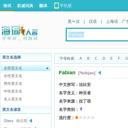
海词
权威词典
翻译
英 汉
|
汉语
|
上海话
广
英文名选择
字母检索
A
B
C
D
E
F
全部英文名
Fabian
['feibjən]
女性英文名
男性英文名
中文拼写：
法比安
中性英文名
名字含义：
种豆者
名人英文名
名字来源：
拉丁语
名字类别：
英文名读音
流行度：
Glass
格拉斯