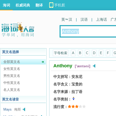
海词
权威词典
翻译
英 汉
|
汉语
|
上海话
广
英文名选择
字母检索
A
B
C
D
E
F
全部英文名
Anthony
['æntəni]
女性英文名
男性英文名
中文拼写：
安东尼
中性英文名
名字含义：
宝贵的
名人英文名
名字来源：
拉丁语
名字类别：
英文名读音
流行度：
Mays
梅斯