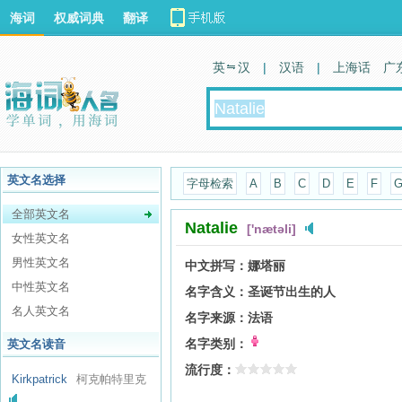
海词
权威词典
翻译
英 汉
|
汉语
|
上海话
广
英文名选择
字母检索
A
B
C
D
E
F
全部英文名
Natalie
['nætəli]
女性英文名
男性英文名
中文拼写：
娜塔丽
中性英文名
名字含义：
圣诞节出生的人
名人英文名
名字来源：
法语
名字类别：
英文名读音
流行度：
Kirkpatrick
柯克帕特里克