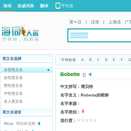
海词
权威词典
翻译
英 汉
|
汉语
|
上海话
广
英文名选择
字母检索
A
B
C
D
E
F
全部英文名
Bobette
[]
女性英文名
男性英文名
中文拼写：
博贝特
中性英文名
名字含义：
Roberta的昵称
名人英文名
名字来源：
名字类别：
英文名读音
流行度：
Alcox
阿尔科克斯