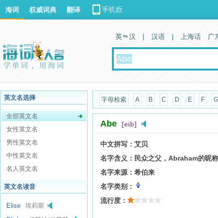
海词
权威词典
翻译
英 汉
|
汉语
|
上海话
广
英文名选择
字母检索
A
B
C
D
E
F
全部英文名
Abe
[eib]
女性英文名
男性英文名
中文拼写：
艾贝
中性英文名
名字含义：
民众之父，Abraham的昵
名人英文名
名字来源：
希伯来
名字类别：
英文名读音
流行度：
Elise
埃莉斯