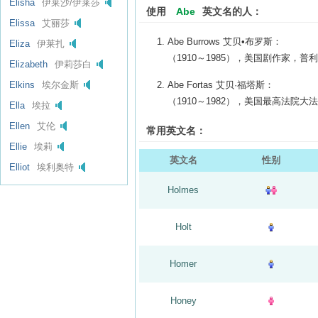
Elisha
伊莱沙/伊莱莎
使用
Abe
英文名的人：
Elissa
艾丽莎
Abe Burrows 艾贝•布罗斯：
Eliza
伊莱扎
（1910～1985），美国剧作家，普
Elizabeth
伊莉莎白
Elkins
埃尔金斯
Abe Fortas 艾贝·福塔斯：
（1910～1982），美国最高法院大法官(
Ella
埃拉
Ellen
艾伦
常用英文名：
Ellie
埃莉
英文名
性别
Elliot
埃利奥特
Holmes
Holt
Homer
Honey